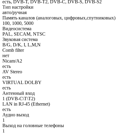
есть, DVB-T, DVB-T2, DVB-C, DVB-S, DVB-S2
Тип настройки
авто/ручная
Память каналов (аналоговых, цифровых,спутниковых)
100, 1000, 5000
Видеосистема
PAL, SECAM, NTSC
Звуковая система
B/G, D/K, I, L,M,N
Comb filter
нет
Nicam/A2
есть
AV Stereo
есть
VIRTUAL DOLBY
есть
Антенный вход
1 (DVB-C\T\T2)
LAN in RJ-45 (Ethernet)
есть
Аудио выход
1
Выход на головные телефоны
1