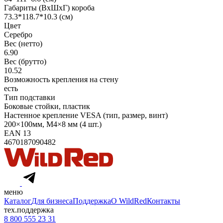
Габариты (ВхШхГ) короба
73.3*118.7*10.3 (см)
Цвет
Серебро
Вес (нетто)
6.90
Вес (брутто)
10.52
Возможность крепления на стену
есть
Тип подставки
Боковые стойки, пластик
Настенное крепление VESA (тип, размер, винт)
200×100мм, М4×8 мм (4 шт.)
EAN 13
4670187090482
меню
Каталог
Для бизнеса
Поддержка
О WildRed
Контакты
тех.поддержка
8 800 555 23 31