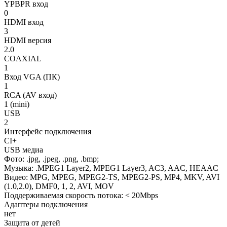
YPBPR вход
0
HDMI вход
3
HDMI версия
2.0
COAXIAL
1
Вход VGA (ПК)
1
RCA (AV вход)
1 (mini)
USB
2
Интерфейс подключения
CI+
USB медиа
Фото: .jpg, .jpeg, .png, .bmp;
Музыка: .MPEG1 Layer2, MPEG1 Layer3, AC3, AAC, HEAAC
Видео: MPG, MPEG, MPEG2-TS, MPEG2-PS, MP4, MKV, AVI
(1.0,2.0), DMF0, 1, 2, AVI, MOV
Поддерживаемая скорость потока: < 20Mbps
Адаптеры подключения
нет
Защита от детей